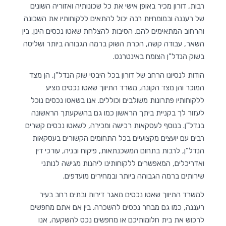
רבות, דורון מכיר באופן אישי את כל שכונותיה ואזוריה השונים
של רעננה ובמומחיות רבה יכול להתאים ללקוחותיו את השכונה
והרחוב המתאימים להם. הסיבות להצלחת שאטו נכסים הינן, בין
השאר, עבודה קשה, הכרת השוק ברמה הגבוהה ביותר ושליטה
בשוק הנדל"ן הצומח באינטרנט.
הודות לנסיונו הרחב של דורון בכל היבטי שוק הנדל"ן, הן מצד
המוכר והן מצד הקונה, משרד התיווך שאטו נכסים מציע
ללקוחותיו פתרונות משולבים וכוללים. אנו בשאטו נכסים נוכל
לעזור לך בקניית ביתך הראשון כמו גם בהשקעתך הראשונה
בנדל"ן. בנוסף לעסקאות רכישה ומכירה, לשאטו נכסים קשרים
רבים עם יועצים מקצועיים בכל התחומים הקשורים בעסקאות
הנדל"ן, לרבות בתחום המשכנתאות, פיקוח ובניה, עורכי דין
ואדריכלים, המאפשרים ללקוחותינו ליהנות מגישה לנותני
שירותים ברמה הגבוהה ביותר ובמחירים מועדפים.
למשרד התיווך שאטו נכסים מאגר דירות ובתים רחב בעיר
רעננה, כמו גם מבחר נכסים להשכרה. בין אם אתם מחפשים
לרכוש את בית חלומותיכם או מחפשים נכס להשקעה, אנו