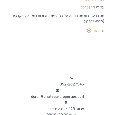
על מח
על ידי
דורון ברטל
על ידי
דו
מס רכישה הוא מס המוטל על כל מי שרוכש זכות במקרקעין: קרקע
(מגרש/קרקע…
אם אתם 
ביותר ש
קרא עוד
קרא עוד
052-2627545
doron@chateau-properties.co.il
אחוזה 128, רעננה, ישראל