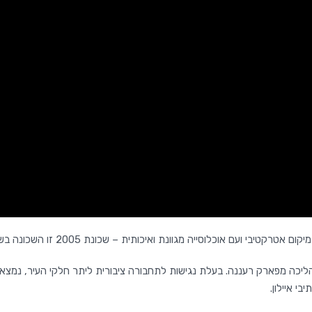
י ועם אוכלוסייה מגוונת ואיכותית – שכונת 2005 זו השכונה בשבילכם.
יכה מפארק רעננה. בעלת נגישות לתחבורה ציבורית ליתר חלקי העיר, נמצ