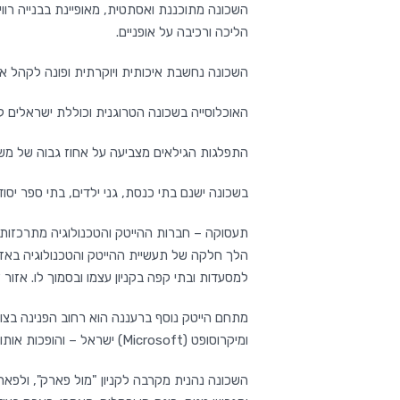
הליכה ורכיבה על אופניים.
השכונה נחשבת איכותית ויוקרתית ופונה לקהל אמ
האוכלוסייה בשכונה הטרוגנית וכוללת ישראלים לצד
התפלגות הגילאים מצביעה על אחוז גבוה של מש
בשכונה ישנם בתי כנסת, גני ילדים, בתי ספר יסודי
תעסוקה – חברות ההייטק והטכנולוגיה מתרכזות 
הלך חלקה של תעשיית ההייטק והטכנולוגיה באזור
למסעדות ובתי קפה בקניון עצמו ובסמוך לו. אזו
מתחם הייטק נוסף ברעננה הוא רחוב הפנינה בצומ
ומיקרוסופט (Microsoft) ישראל – והופכות אותו לאזור הייטק מובהק.
השכונה נהנית מקרבה לקניון "מול פארק", ולפאר