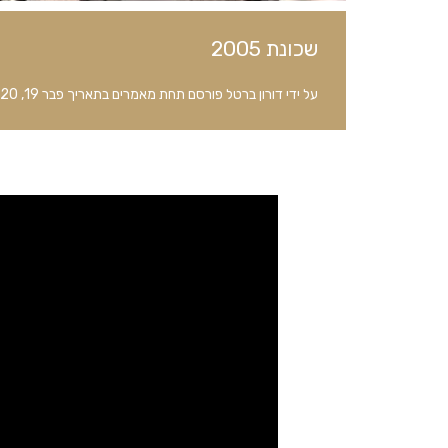
שכונת 2005
על ידי
דורון ברטל
פורסם תחת
מאמרים
בתאריך
פבר 19, 2020