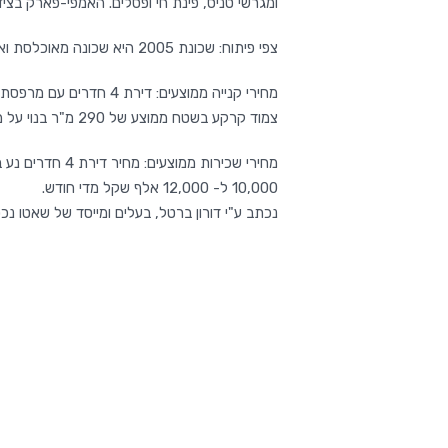
ומגרשי טניס, פינת חי ופסלים. האמפי-פארק בצי
צפי פיתוח: שכונת 2005 היא שכונה מאוכלסת ואין בה תוכניות לבנייה מסיבית בעתיד.
צמוד קרקע בשטח ממוצע של 290 מ"ר בנוי על מגרש בשטח של 300 מ"ר עולה כ- 5,500,000 ש"ח.
10,000 ל- 12,000 אלף שקל מדי חודש.
נכתב ע"י דורון ברטל, בעלים ומייסד של שאטו נכס