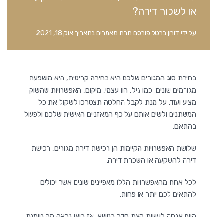
או לשכור דירה?
על ידי
דורון ברטל
פורסם תחת
מאמרים
בתאריך
אוק 18, 2021
בחירת סוג המגורים שלכם היא בחירה קריטית, היא מושפעת
מגורמים שונים, כמו גיל, הון עצמי, מיקום, האפשרויות שהשוק
מציע ועוד. על מנת לקבל החלטה תצטרכו לשקול את כל
המשתנים ולשים אותם על כף המאזניים האישית שלכם ולפעול
בהתאם.
שלושת האפשרויות הקיימות הן רכישת דירת מגורים, רכישת
דירה להשקעה או השכרת דירה.
לכל אחת מהאפשרויות הללו מאפיינים שונים אשר יכולים
להתאים לכם יותר או פחות.
היום אנסה לעשות קצת סדר בנושא. אז בואו נראה מה טומנת