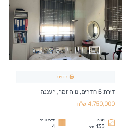
הדפס
דירת 5 חדרים, נווה זמר, רעננה
4,750,000 ש"ח
שטח
חדרי שינה
4
133
מ"ר