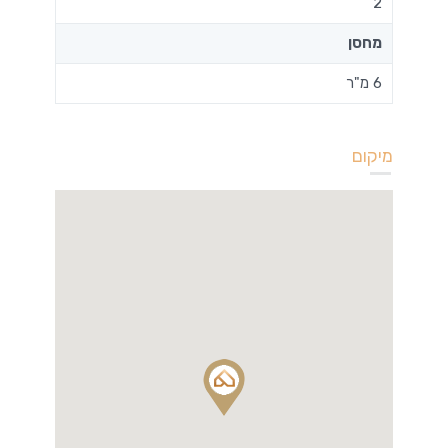
2
מחסן
6 מ"ר
מיקום