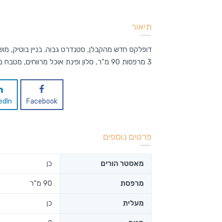
תיאור
דופלקס חדש מהקבלן, סטנדרט גבוה. בניין בוטיק, מוש
3 מרפסות 90 מ"ר, סלון ופינת אוכל מרווחים, מטבח משודרג. 2 חניות.
דירת גן, 4.5 חדרים, שכונת 2005, רעננה
ד
5,050,000 ש"ח
0
נמכר
edIn
Facebook
שטח
חדרי שינה
3
167
מ"ר
פרטים נוספים
חדרי שירותים
מחסן
מאסטר הורים
כן
20
2
מרפסת
90 מ"ר
סוג
דירת גן
מעלית
כן