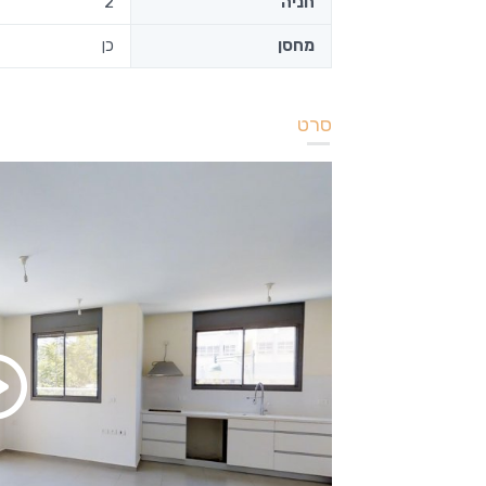
חניה
2
מחסן
כן
סרט